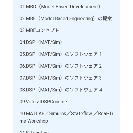
01.
MBD（Model Based Development）
02.
MBE（Model Based Engineering）の提案
03.
MBEコンセプト
04.
DSP（MAT/Sim）
05.
DSP（MAT/Sim）のソフトウェア 1
06.
DSP（MAT/Sim）のソフトウェア 2
07.
DSP（MAT/Sim）のソフトウェア 3
08.
DSP（MAT/Sim）のソフトウェア 4
09.
VirturalDSPConsole
10.
MATLAB／Simulink／Stateflow ／Real-Ti
me Workshop
11.
S-Function