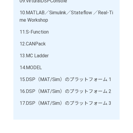
09.
VirturalDSPConsole
10.
MATLAB／Simulink／Stateflow ／Real-Ti
me Workshop
11.
S-Function
12.
CANPack
13.
MC Ladder
14.
MODEL
15.
DSP（MAT/Sim）のプラットフォーム 1
16.
DSP（MAT/Sim）のプラットフォーム 2
17.
DSP（MAT/Sim）のプラットフォーム 3