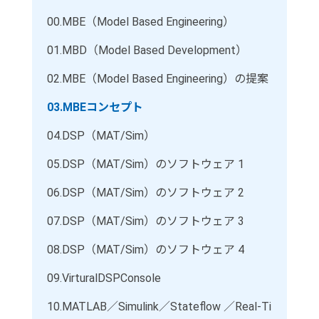
00.
MBE（Model Based Engineering）
01.
MBD（Model Based Development）
02.
MBE（Model Based Engineering）の提案
03.
MBEコンセプト
04.
DSP（MAT/Sim）
05.
DSP（MAT/Sim）のソフトウェア 1
06.
DSP（MAT/Sim）のソフトウェア 2
07.
DSP（MAT/Sim）のソフトウェア 3
08.
DSP（MAT/Sim）のソフトウェア 4
09.
VirturalDSPConsole
10.
MATLAB／Simulink／Stateflow ／Real-Ti