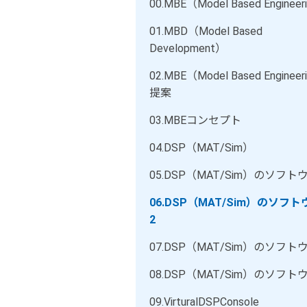
00.
MBE（Model Based Engineer
01.
MBD（Model Based
Development）
02.
MBE（Model Based Enginee
提案
03.
MBEコンセプト
04.
DSP（MAT/Sim）
05.
DSP（MAT/Sim）のソフトウ
06.
DSP（MAT/Sim）のソフト
2
07.
DSP（MAT/Sim）のソフトウ
08.
DSP（MAT/Sim）のソフトウ
09.
VirturalDSPConsole