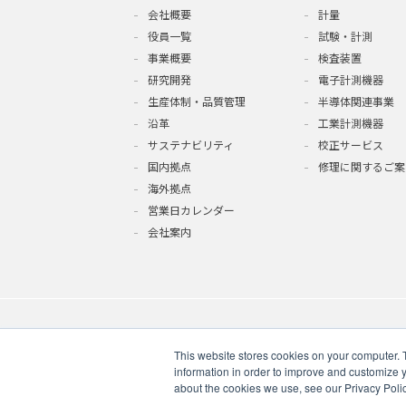
会社概要
計量
役員一覧
試験・計測
事業概要
検査装置
研究開発
電子計測機器
生産体制・品質管理
半導体関連事業
沿革
工業計測機器
サステナビリティ
校正サービス
国内拠点
修理に関するご案
海外拠点
営業日カレンダー
会社案内
This website stores cookies on your computer. 
information in order to improve and customize y
about the cookies we use, see our Privacy Polic