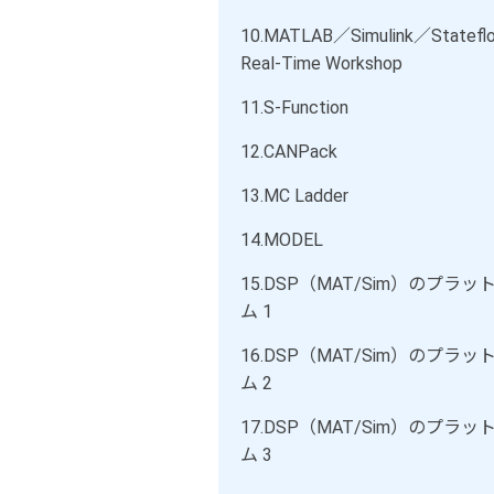
10.
MATLAB／Simulink／Statefl
Real-Time Workshop
11.
S-Function
12.
CANPack
13.
MC Ladder
14.
MODEL
15.
DSP（MAT/Sim）のプラッ
ム 1
16.
DSP（MAT/Sim）のプラッ
ム 2
17.
DSP（MAT/Sim）のプラッ
ム 3