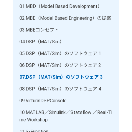
01.
MBD（Model Based Development）
02.
MBE（Model Based Engineering）の提案
03.
MBEコンセプト
04.
DSP（MAT/Sim）
05.
DSP（MAT/Sim）のソフトウェア 1
06.
DSP（MAT/Sim）のソフトウェア 2
07.
DSP（MAT/Sim）のソフトウェア 3
08.
DSP（MAT/Sim）のソフトウェア 4
09.
VirturalDSPConsole
10.
MATLAB／Simulink／Stateflow ／Real-Ti
me Workshop
11.
S-Function