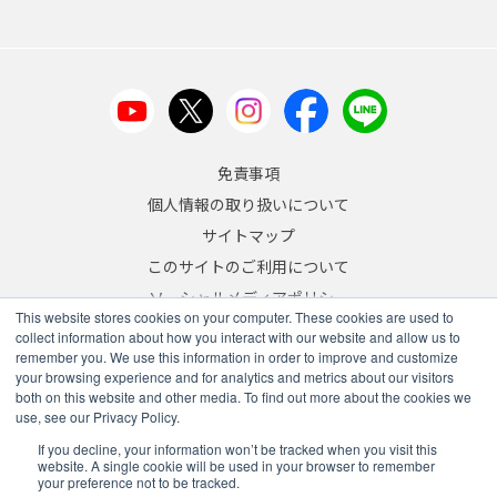
免責事項
個人情報の取り扱いについて
サイトマップ
このサイトのご利用について
ソーシャルメディアポリシー
This website stores cookies on your computer. These cookies are used to
反社会的勢力への対応について
collect information about how you interact with our website and allow us to
remember you. We use this information in order to improve and customize
JA
/
EN
your browsing experience and for analytics and metrics about our visitors
both on this website and other media. To find out more about the cookies we
Copyright © 2026 A&D Company, Limited
use, see our Privacy Policy.
If you decline, your information won’t be tracked when you visit this
website. A single cookie will be used in your browser to remember
your preference not to be tracked.