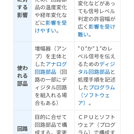
変化などがあっ
する
品の温度変化
ても信号レベル
影響
や経年変化な
判定の許容幅が
どに
影響を受
広く
影響を受け
けやすい
。
難い
。
増幅器（アン
“０”か“１”のレ
プ）を主体と
ベル信号を伝え
した
アナログ
るための
ディジ
使わ
回路部品
（回
タル回路部品
と
れる
路の一部にデ
処理手順を記述
部品
ィジタル回路
した
プログラム
を組入れる場
（ソフトウェ
合もある）
ア）
。
目的に合せて
ＣＰＵとソフト
回路部品で構
ウェア（プログ
回路
成する。変更
ラム）で構成す