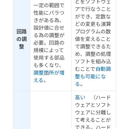
どをソフトウェ
一定の範囲で
アで行なうこと
性能にバラつ
ができ、定数な
きがある為、
どの変更も演算
設計値に合せ
回路
プログラムの数
る為の調整が
の調
値を変えること
必要。回路の
整
で調整できるた
規模によって
め、調整の処理
使用する部品
ソフトを組み込
も多くなり、
むことで
自動調
調整箇所が増
整も可能にな
える
。
る
。
高い
（ハード
ウェアとソフト
ウェアに分離し
て考えることが
できる。ハード