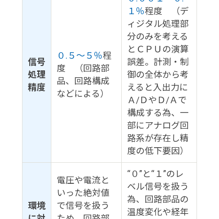
１％
程度 （デ
ィジタル処理部
分のみを考える
とＣＰＵの演算
０.５～５％
程
信号
誤差。計測・制
度 （回路部
処理
御の全体から考
品、回路構成
精度
えると入出力に
などによる）
Ａ/ＤやＤ/Ａで
構成する為、一
部にアナログ回
路系が存在し精
度の低下要因）
“０”と“１”のレ
電圧や電流と
ベル信号を扱う
いった絶対値
為、回路部品の
環境
で信号を扱う
温度変化や経年
に対
ため、回路部