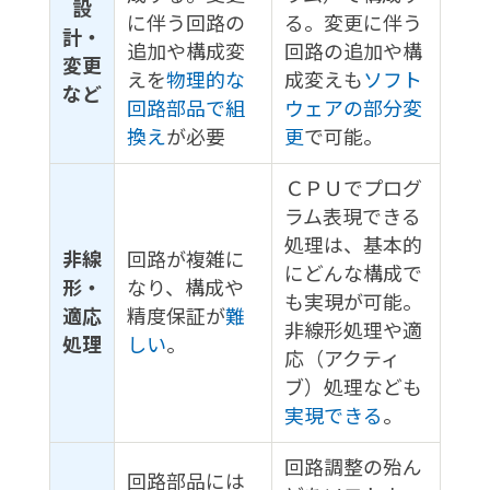
設
に伴う回路の
る。変更に伴う
計・
追加や構成変
回路の追加や構
変更
えを
物理的な
成変えも
ソフト
など
回路部品で組
ウェアの部分変
換え
が必要
更
で可能。
ＣＰＵでプログ
ラム表現できる
処理は、基本的
非線
回路が複雑に
にどんな構成で
形・
なり、構成や
も実現が可能。
適応
精度保証が
難
非線形処理や適
処理
しい
。
応（アクティ
ブ）処理なども
実現できる
。
回路調整の殆ん
回路部品には