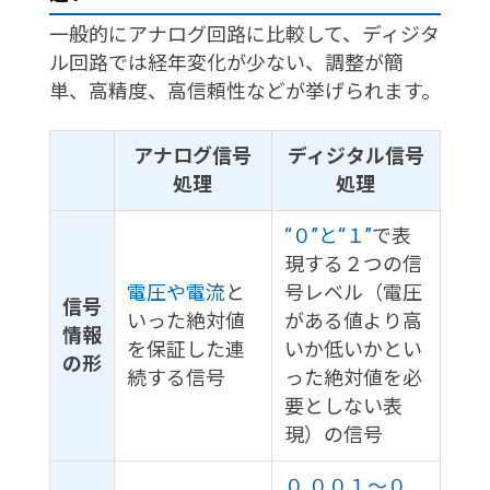
一般的にアナログ回路に比較して、ディジタ
ル回路では経年変化が少ない、調整が簡
単、高精度、高信頼性などが挙げられます。
アナログ信号
ディジタル信号
処理
処理
“０”と“１”
で表
現する２つの信
電圧や電流
と
号レベル（電圧
信号
いった絶対値
がある値より高
情報
を保証した連
いか低いかとい
の形
続する信号
った絶対値を必
要としない表
現）の信号
０.００１～０.