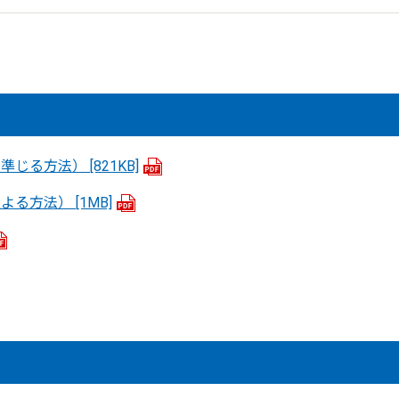
1に準じる方法）
[821KB]
8による方法）
[1MB]