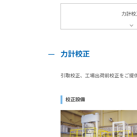
力計校
力計校正
引取校正、工場出荷前校正をご提
校正設備