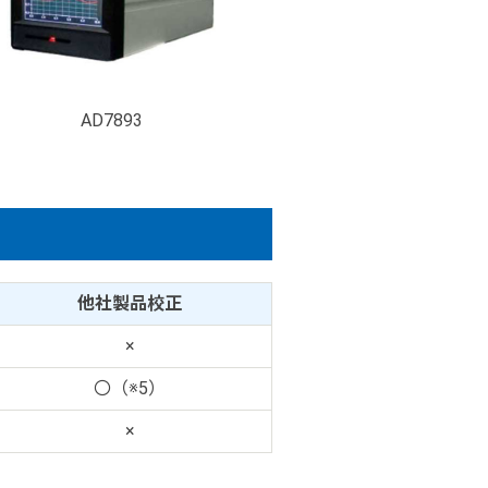
AD7893
他社製品校正
×
〇（※5）
×