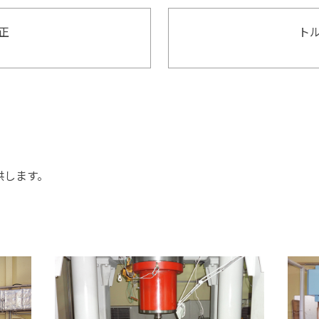
正
ト
供します。