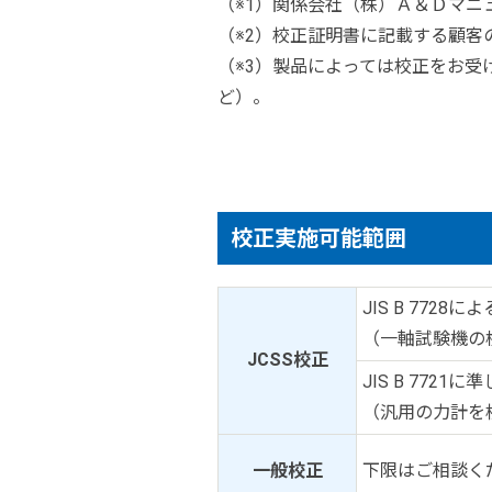
（※1）関係会社（株）Ａ＆Ｄマ
（※2）校正証明書に記載する顧客
（※3）製品によっては校正をお
ど）。
校正実施可能範囲
JIS B 7728に
（一軸試験機の
JCSS校正
JIS B 7721
（汎用の力計を
一般校正
下限はご相談く