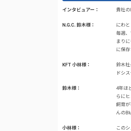
インタビュアー
貴社の
N.G.C. 鈴木様
にわと
毎週、
まりに
に保存
KFT 小林様
鈴木社
ドシス
鈴木様
4年ほ
らにヒ
飼育が
んのB
小林様
このシ