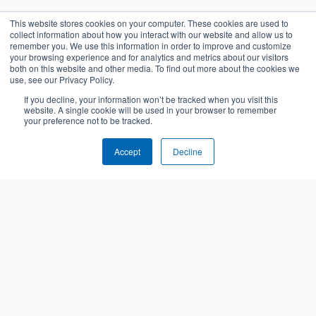
This website stores cookies on your computer. These cookies are used to
collect information about how you interact with our website and allow us to
remember you. We use this information in order to improve and customize
your browsing experience and for analytics and metrics about our visitors
both on this website and other media. To find out more about the cookies we
use, see our Privacy Policy.
If you decline, your information won’t be tracked when you visit this
website. A single cookie will be used in your browser to remember
your preference not to be tracked.
Accept
Decline