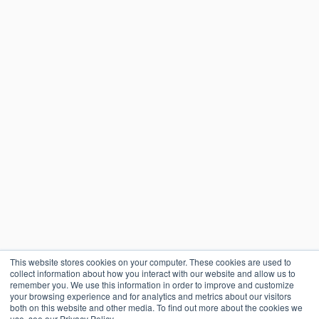
This website stores cookies on your computer. These cookies are used to
collect information about how you interact with our website and allow us to
remember you. We use this information in order to improve and customize
your browsing experience and for analytics and metrics about our visitors
both on this website and other media. To find out more about the cookies we
use, see our Privacy Policy.